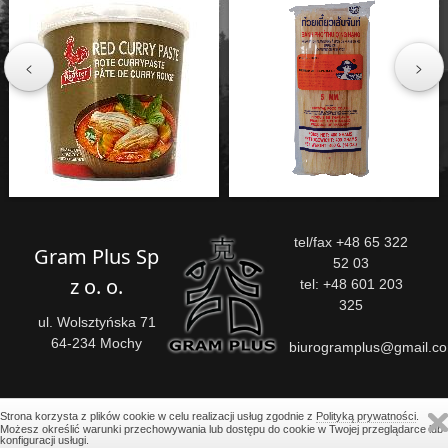
<
>
tel/fax +48 65 322
Gram Plus Sp
52 03
z o. o.
tel: +48 601 203
325
ul. Wolsztyńska 71
64-234 Mochy
biurogramplus@gmail.c
Copyright © GRAM PLUS. - Wszelkie prawa zastrzeżone.
Strona korzysta z plików cookie w celu realizacji usług zgodnie z
Polityką prywatności
.
Możesz określić warunki przechowywania lub dostępu do cookie w Twojej przeglądarce lub
liczba odwiedzin: 307761 online: 1
konfiguracji usługi.